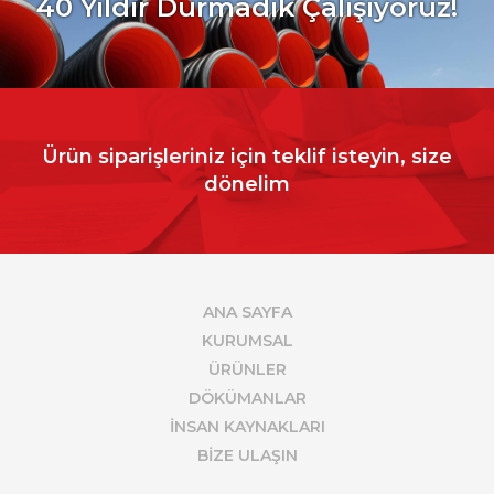
40
Yıldır Durmadık Çalışıyoruz!
Ürün siparişleriniz için teklif isteyin, size
dönelim
ANA SAYFA
KURUMSAL
ÜRÜNLER
DÖKÜMANLAR
İNSAN KAYNAKLARI
BİZE ULAŞIN