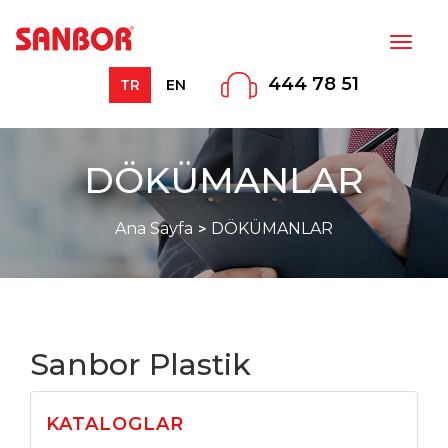
MENÜ
444 78 51
TR
EN
DÖKÜMANLAR
Ana Sayfa
DÖKÜMANLAR
Sanbor Plastik
KATALOGLAR